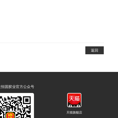
返回
注恒固胶业官方公众号
天猫旗舰店